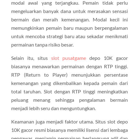
modal awal yang terjangkau. Pemain tidak perlu
mengeluarkan banyak dana untuk merasakan sensasi
bermain dan meraih kemenangan. Modal kecil ini
memungkinkan pemain baru maupun berpengalaman
untuk mencoba strategi baru atau sekadar menikmati
permainan tanpa risiko besar.
Selain itu, situs
slot pusatgame
depo 10K gacor
biasanya menawarkan permainan dengan RTP tinggi.
RTP (Return to Player) menunjukkan persentase
kemenangan yang dikembalikan kepada pemain dari
total taruhan. Slot dengan RTP tinggi meningkatkan
peluang menang sehingga pengalaman bermain
menjadi lebih seru dan menguntungkan.
Keamanan juga menjadi faktor utama. Situs slot depo
10K gacor resmi biasanya memiliki lisensi dari lembaga
pengawas, menjamin permainan berlangsung adil dan