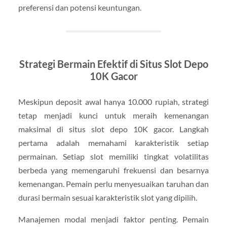
preferensi dan potensi keuntungan.
Strategi Bermain Efektif di Situs Slot Depo
10K Gacor
Meskipun deposit awal hanya 10.000 rupiah, strategi
tetap menjadi kunci untuk meraih kemenangan
maksimal di situs slot depo 10K gacor. Langkah
pertama adalah memahami karakteristik setiap
permainan. Setiap slot memiliki tingkat volatilitas
berbeda yang memengaruhi frekuensi dan besarnya
kemenangan. Pemain perlu menyesuaikan taruhan dan
durasi bermain sesuai karakteristik slot yang dipilih.
Manajemen modal menjadi faktor penting. Pemain