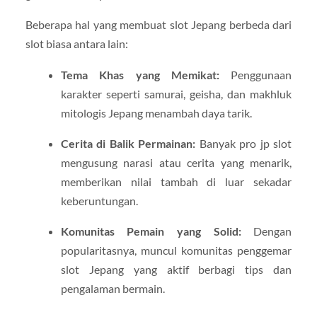
Beberapa hal yang membuat slot Jepang berbeda dari
slot biasa antara lain:
Tema Khas yang Memikat:
Penggunaan
karakter seperti samurai, geisha, dan makhluk
mitologis Jepang menambah daya tarik.
Cerita di Balik Permainan:
Banyak pro jp slot
mengusung narasi atau cerita yang menarik,
memberikan nilai tambah di luar sekadar
keberuntungan.
Komunitas Pemain yang Solid:
Dengan
popularitasnya, muncul komunitas penggemar
slot Jepang yang aktif berbagi tips dan
pengalaman bermain.