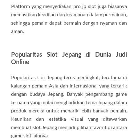
Platform yang menyediakan pro jp slot juga biasanya
memastikan keadilan dan keamanan dalam permainan,
sehingga pemain dapat bermain dengan nyaman dan
aman.
Popularitas Slot Jepang di Dunia Judi
Online
Popularitas slot Jepang terus meningkat, terutama di
kalangan pemain Asia dan internasional yang tertarik
dengan budaya Jepang. Banyak pengembang game
ternama yang mulai menghadirkan tema Jepang dalam
produk mereka untuk menarik lebih banyak pemain.
Keunikan dan estetika visual yang ditawarkan
membuat slot Jepang menjadi pilihan favorit di antara
game slot lainnya.