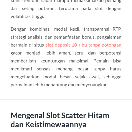
konsisten dan sabar mampu memaksimalkan peluang
dari setiap putaran, terutama pada slot dengan
volatilitas tinggi.
Dengan kombinasi modal kecil, transparansi RTP,
strategi analisis, dan pemanfaatan bonus, pengalaman
bermain di situs
slot deposit 10 ribu tanpa potongan
gacor menjadi lebih aman, seru, dan berpotensi
memberikan keuntungan maksimal. Pemain bisa
menikmati sensasi menang besar tanpa harus
mengeluarkan modal besar sejak awal, sehingga
permainan lebih menantang dan menyenangkan.
Mengenal Slot Scatter Hitam
dan Keistimewaannya