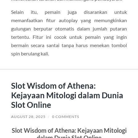
Selain itu, pemain juga disarankan untuk
memanfaatkan fitur autoplay yang memungkinkan
gulungan berputar otomatis dalam jumlah putaran
tertentu. Fitur ini cocok untuk pemain yang ingin
bermain secara santai tanpa harus menekan tombol
spin berulang kali.
Slot Wisdom of Athena:
Kejayaan Mitologi dalam Dunia
Slot Online
AUGUST 28, 2025
/
0 COMMENTS
Slot Wisdom of Athena: Kejayaan Mitologi
dalam Dunia Slot Online