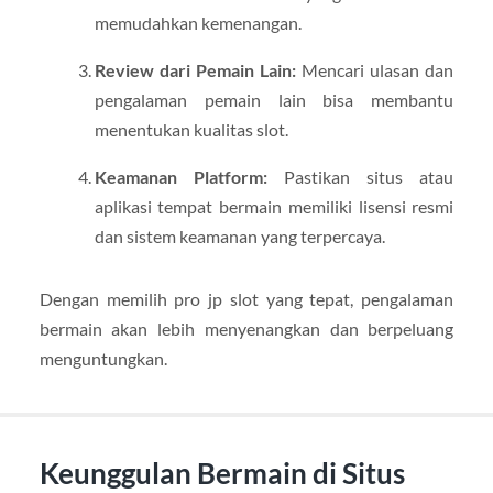
memudahkan kemenangan.
Review dari Pemain Lain:
Mencari ulasan dan
pengalaman pemain lain bisa membantu
menentukan kualitas slot.
Keamanan Platform:
Pastikan situs atau
aplikasi tempat bermain memiliki lisensi resmi
dan sistem keamanan yang terpercaya.
Dengan memilih pro jp slot yang tepat, pengalaman
bermain akan lebih menyenangkan dan berpeluang
menguntungkan.
Keunggulan Bermain di Situs