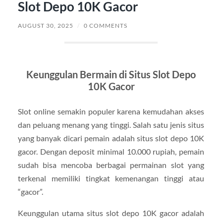
Slot Depo 10K Gacor
AUGUST 30, 2025
/
0 COMMENTS
Keunggulan Bermain di Situs Slot Depo
10K Gacor
Slot online semakin populer karena kemudahan akses
dan peluang menang yang tinggi. Salah satu jenis situs
yang banyak dicari pemain adalah situs slot depo 10K
gacor. Dengan deposit minimal 10.000 rupiah, pemain
sudah bisa mencoba berbagai permainan slot yang
terkenal memiliki tingkat kemenangan tinggi atau
“gacor”.
Keunggulan utama situs slot depo 10K gacor adalah