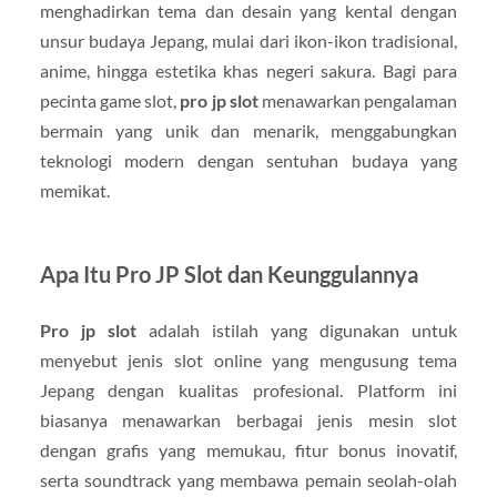
menghadirkan tema dan desain yang kental dengan
unsur budaya Jepang, mulai dari ikon-ikon tradisional,
anime, hingga estetika khas negeri sakura. Bagi para
pecinta game slot,
pro jp slot
menawarkan pengalaman
bermain yang unik dan menarik, menggabungkan
teknologi modern dengan sentuhan budaya yang
memikat.
Apa Itu Pro JP Slot dan Keunggulannya
Pro jp slot
adalah istilah yang digunakan untuk
menyebut jenis slot online yang mengusung tema
Jepang dengan kualitas profesional. Platform ini
biasanya menawarkan berbagai jenis mesin slot
dengan grafis yang memukau, fitur bonus inovatif,
serta soundtrack yang membawa pemain seolah-olah