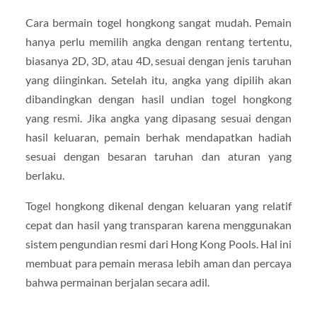
Cara bermain togel hongkong sangat mudah. Pemain
hanya perlu memilih angka dengan rentang tertentu,
biasanya 2D, 3D, atau 4D, sesuai dengan jenis taruhan
yang diinginkan. Setelah itu, angka yang dipilih akan
dibandingkan dengan hasil undian togel hongkong
yang resmi. Jika angka yang dipasang sesuai dengan
hasil keluaran, pemain berhak mendapatkan hadiah
sesuai dengan besaran taruhan dan aturan yang
berlaku.
Togel hongkong dikenal dengan keluaran yang relatif
cepat dan hasil yang transparan karena menggunakan
sistem pengundian resmi dari Hong Kong Pools. Hal ini
membuat para pemain merasa lebih aman dan percaya
bahwa permainan berjalan secara adil.