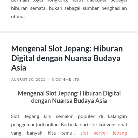
hiburan semata, bukan sebagai sumber penghasilan
utama.
Mengenal Slot Jepang: Hiburan
Digital dengan Nuansa Budaya
Asia
AUGUST 30, 2025
/
0 COMMENTS
Mengenal Slot Jepang: Hiburan Digital
dengan Nuansa Budaya Asia
Slot Jepang kini semakin populer di kalangan
penggemar judi online. Berbeda dari slot konvensional
yang banyak kita temui,
slot server jepang