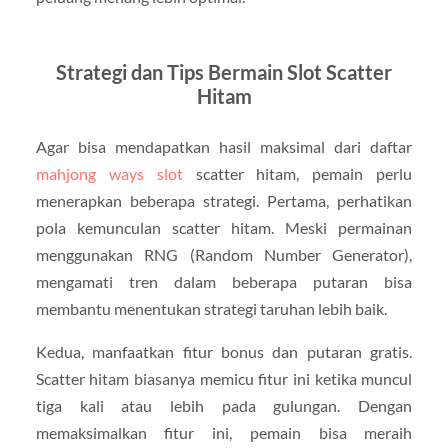
Strategi dan Tips Bermain Slot Scatter
Hitam
Agar bisa mendapatkan hasil maksimal dari daftar
mahjong ways slot
scatter hitam, pemain perlu
menerapkan beberapa strategi. Pertama, perhatikan
pola kemunculan scatter hitam. Meski permainan
menggunakan RNG (Random Number Generator),
mengamati tren dalam beberapa putaran bisa
membantu menentukan strategi taruhan lebih baik.
Kedua, manfaatkan fitur bonus dan putaran gratis.
Scatter hitam biasanya memicu fitur ini ketika muncul
tiga kali atau lebih pada gulungan. Dengan
memaksimalkan fitur ini, pemain bisa meraih