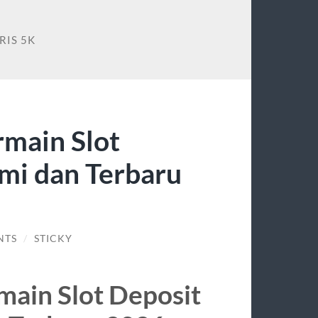
RIS 5K
main Slot
mi dan Terbaru
NTS
/
STICKY
ain Slot Deposit