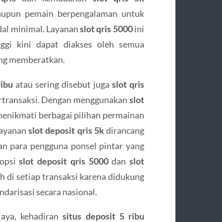
aupun pemain berpengalaman untuk
dal minimal. Layanan
slot qris 5000
ini
ggi kini dapat diakses oleh semua
ang memberatkan.
ribu
atau sering disebut juga
slot qris
rtransaksi. Dengan menggunakan
slot
menikmati berbagai pilihan permainan
Layanan
slot deposit qris 5k
dirancang
n para pengguna ponsel pintar yang
 opsi
slot deposit qris 5000
dan
slot
di setiap transaksi karena didukung
ndarisasi secara nasional.
iaya, kehadiran
situs deposit 5 ribu