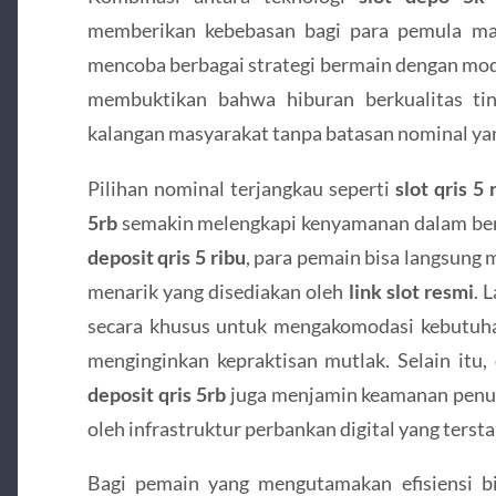
memberikan kebebasan bagi para pemula m
mencoba berbagai strategi bermain dengan mo
membuktikan bahwa hiburan berkualitas tin
kalangan masyarakat tanpa batasan nominal y
Pilihan nominal terjangkau seperti
slot qris 5 
5rb
semakin melengkapi kenyamanan dalam be
deposit qris 5 ribu
, para pemain bisa langsung 
menarik yang disediakan oleh
link slot resmi
. 
secara khusus untuk mengakomodasi kebutuha
menginginkan kepraktisan mutlak. Selain itu,
deposit qris 5rb
juga menjamin keamanan penuh 
oleh infrastruktur perbankan digital yang tersta
Bagi pemain yang mengutamakan efisiensi b