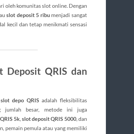
i oleh komunitas slot online. Dengan
au
slot deposit 5 ribu
menjadi sangat
al kecil dan tetap menikmati sensasi
t Deposit QRIS dan
n
slot depo QRIS
adalah fleksibilitas
 jumlah besar, metode ini juga
t QRIS 5k
,
slot deposit QRIS 5000
, dan
n, pemain pemula atau yang memiliki