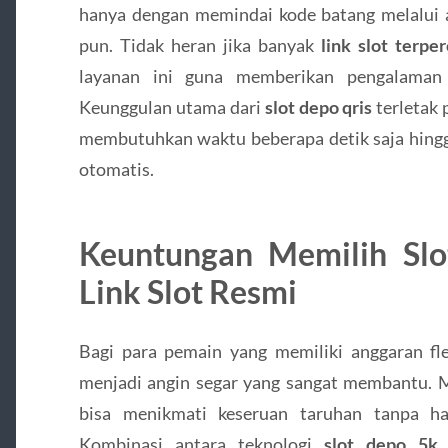
hanya dengan memindai kode batang melalui a
pun. Tidak heran jika banyak
link slot terpe
layanan ini guna memberikan pengalaman 
Keunggulan utama dari
slot depo qris
terletak 
membutuhkan waktu beberapa detik saja hingga
otomatis.
Keuntungan Memilih Sl
Link Slot Resmi
Bagi para pemain yang memiliki anggaran fle
menjadi angin segar yang sangat membantu. 
bisa menikmati keseruan taruhan tanpa ha
Kombinasi antara teknologi
slot depo 5k 