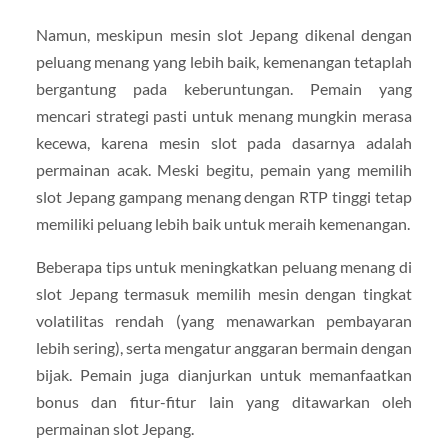
Namun, meskipun mesin slot Jepang dikenal dengan
peluang menang yang lebih baik, kemenangan tetaplah
bergantung pada keberuntungan. Pemain yang
mencari strategi pasti untuk menang mungkin merasa
kecewa, karena mesin slot pada dasarnya adalah
permainan acak. Meski begitu, pemain yang memilih
slot Jepang gampang menang dengan RTP tinggi tetap
memiliki peluang lebih baik untuk meraih kemenangan.
Beberapa tips untuk meningkatkan peluang menang di
slot Jepang termasuk memilih mesin dengan tingkat
volatilitas rendah (yang menawarkan pembayaran
lebih sering), serta mengatur anggaran bermain dengan
bijak. Pemain juga dianjurkan untuk memanfaatkan
bonus dan fitur-fitur lain yang ditawarkan oleh
permainan slot Jepang.