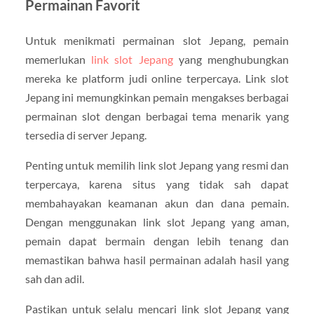
Permainan Favorit
Untuk menikmati permainan slot Jepang, pemain
memerlukan
link slot Jepang
yang menghubungkan
mereka ke platform judi online terpercaya. Link slot
Jepang ini memungkinkan pemain mengakses berbagai
permainan slot dengan berbagai tema menarik yang
tersedia di server Jepang.
Penting untuk memilih link slot Jepang yang resmi dan
terpercaya, karena situs yang tidak sah dapat
membahayakan keamanan akun dan dana pemain.
Dengan menggunakan link slot Jepang yang aman,
pemain dapat bermain dengan lebih tenang dan
memastikan bahwa hasil permainan adalah hasil yang
sah dan adil.
Pastikan untuk selalu mencari link slot Jepang yang