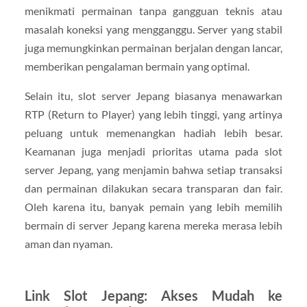
menikmati permainan tanpa gangguan teknis atau
masalah koneksi yang mengganggu. Server yang stabil
juga memungkinkan permainan berjalan dengan lancar,
memberikan pengalaman bermain yang optimal.
Selain itu, slot server Jepang biasanya menawarkan
RTP (Return to Player) yang lebih tinggi, yang artinya
peluang untuk memenangkan hadiah lebih besar.
Keamanan juga menjadi prioritas utama pada slot
server Jepang, yang menjamin bahwa setiap transaksi
dan permainan dilakukan secara transparan dan fair.
Oleh karena itu, banyak pemain yang lebih memilih
bermain di server Jepang karena mereka merasa lebih
aman dan nyaman.
Link Slot Jepang: Akses Mudah ke