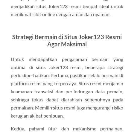
menjadikan situs Joker123 resmi tempat ideal untuk
menikmati slot online dengan aman dan nyaman.
Strategi Bermain di Situs Joker123 Resmi
Agar Maksimal
Untuk mendapatkan pengalaman bermain yang
optimal di situs Joker123 resmi, beberapa strategi
perlu diperhatikan. Pertama, pastikan selalu bermain di
platform resmi yang terpercaya. Situs resmi menjamin
keamanan transaksi dan perlindungan data pemain,
sehingga fokus dapat diarahkan sepenuhnya pada
permainan. Memilih situs resmi juga mengurangi risiko
kerugian akibat penipuan.
Kedua, pahami fitur dan mekanisme permainan.