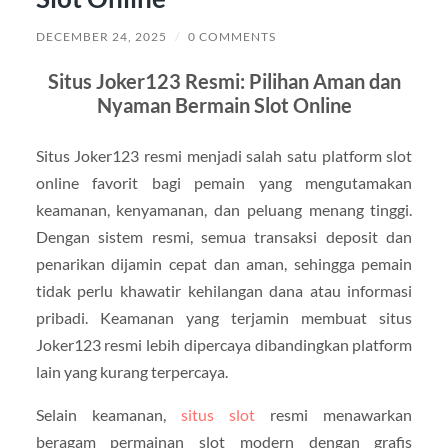
DECEMBER 24, 2025
/
0 COMMENTS
Situs Joker123 Resmi: Pilihan Aman dan
Nyaman Bermain Slot Online
Situs Joker123 resmi menjadi salah satu platform slot
online favorit bagi pemain yang mengutamakan
keamanan, kenyamanan, dan peluang menang tinggi.
Dengan sistem resmi, semua transaksi deposit dan
penarikan dijamin cepat dan aman, sehingga pemain
tidak perlu khawatir kehilangan dana atau informasi
pribadi. Keamanan yang terjamin membuat situs
Joker123 resmi lebih dipercaya dibandingkan platform
lain yang kurang terpercaya.
Selain keamanan,
situs slot
resmi menawarkan
beragam permainan slot modern dengan grafis