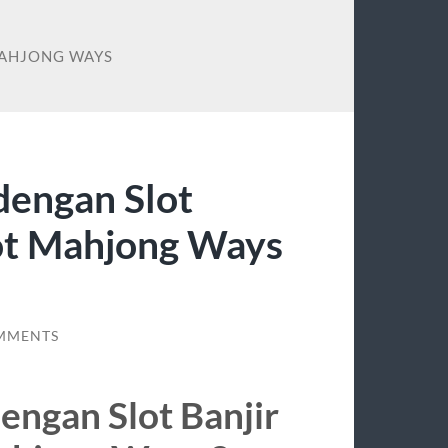
MAHJONG WAYS
engan Slot
lot Mahjong Ways
MMENTS
ngan Slot Banjir