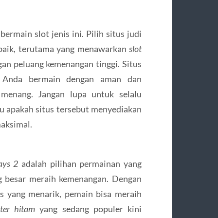
rmain slot jenis ini. Pilih situs judi
i baik, terutama yang menawarkan
slot
an peluang kemenangan tinggi. Situs
a Anda bermain dengan aman dan
menang. Jangan lupa untuk selalu
u apakah situs tersebut menyediakan
aksimal.
ays 2
adalah pilihan permainan yang
g besar meraih kemenangan. Dengan
s yang menarik, pemain bisa meraih
tter hitam
yang sedang populer kini