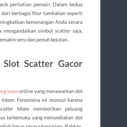
arik perhatian pemain. Dalam kedua
 dari berbagai fitur tambahan seperti
meningkatkan kemenangan Anda secara
a mengandalkan simbol scatter saja,
semakin seru dan penuh kejutan.
 Slot Scatter Gacor
ong ways
online yang menawarkan
slot
r hitam
. Fenomena ini muncul karena
scatter hitam
memberikan peluang
itus terkemuka yang menyediakan
slot
diah besar secara konsisten. Bahkan,