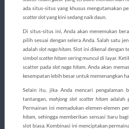
ada situs-situs yang khusus mengutamakan 
scatter slot
yang kini sedang naik daun.
Di situs-situs ini, Anda akan menemukan ber
pilih sesuai dengan selera Anda. Salah satu je
adalah
slot naga hitam
. Slot ini dikenal dengan
simbol
scatter hitam
sering muncul di layar. Ke
scatter pada
slot naga hitam
, Anda akan memas
kesempatan lebih besar untuk memenangkan had
Selain itu, jika Anda mencari pengalaman 
tantangan,
mahjong slot scatter hitam
adalah p
Permainan ini memadukan elemen-elemen per
hitam
, sehingga memberikan sensasi baru bag
slot biasa. Kombinasi ini menciptakan permain