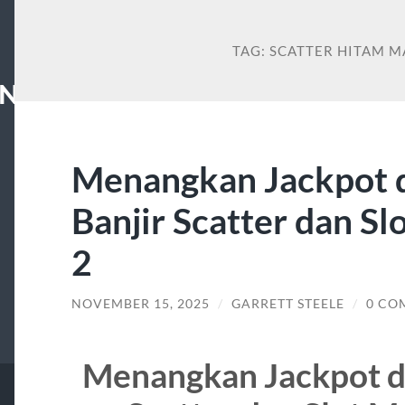
TAG:
SCATTER HITAM 
N.COM
Menangkan Jackpot d
Banjir Scatter dan S
2
NOVEMBER 15, 2025
/
GARRETT STEELE
/
0 CO
Menangkan Jackpot de