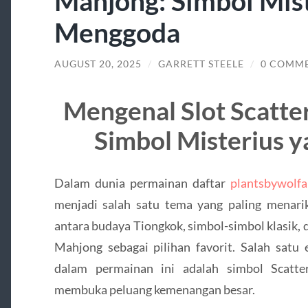
Mahjong: Simbol Mis
Menggoda
AUGUST 20, 2025
/
GARRETT STEELE
/
0 COMM
Mengenal Slot Scatte
Simbol Misterius 
Dalam dunia permainan daftar
plantsbywolf
menjadi salah satu tema yang paling menari
antara budaya Tiongkok, simbol-simbol klasik, 
Mahjong sebagai pilihan favorit. Salah satu
dalam permainan ini adalah simbol Scatte
membuka peluang kemenangan besar.