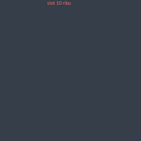
slot 10 ribu