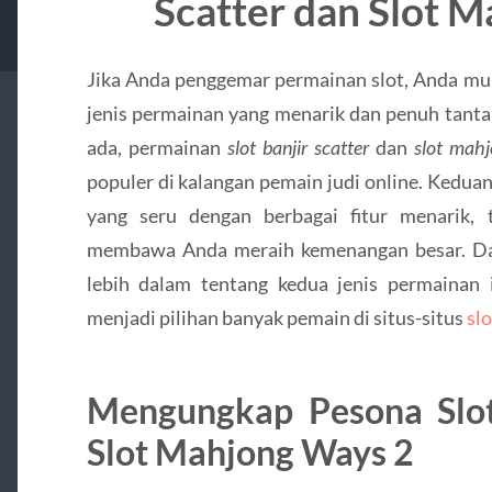
Scatter dan Slot 
Jika Anda penggemar permainan slot, Anda mun
jenis permainan yang menarik dan penuh tanta
ada, permainan
slot banjir scatter
dan
slot mah
populer di kalangan pemain judi online. Ked
yang seru dengan berbagai fitur menarik, 
membawa Anda meraih kemenangan besar. Dal
lebih dalam tentang kedua jenis permainan
menjadi pilihan banyak pemain di situs-situs
sl
Mengungkap Pesona Slot
Slot Mahjong Ways 2