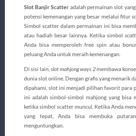
Slot Banjir Scatter
adalah permainan slot yan
potensi kemenangan yang besar melalui fitur
s
Simbol scatter dalam permainan ini bisa mem
atau hadiah besar lainnya. Ketika simbol
scatt
Anda bisa memperoleh free spin atau bonu
peluang Anda untuk meraih kemenangan.
Di sisi lain,
slot mahjong ways 2
membawa konsep 
dunia slot online. Dengan grafis yang menari
dipahami, slot ini menjadi pilihan favorit par
ini adalah simbol-simbol mahjong yang bisa
ketika simbol scatter muncul. Ketika Anda me
yang tepat, Anda bisa membuka putara
menguntungkan.