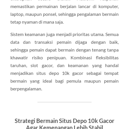
memastikan permainan berjalan lancar di komputer,
laptop, maupun ponsel, sehingga pengalaman bermain
tetap nyaman di mana saja.
Sistem keamanan juga menjadi prioritas utama. Semua
data dan transaksi pemain dijaga dengan baik,
sehingga pemain dapat bermain dengan tenang tanpa
khawatir risiko penipuan. Kombinasi fleksibilitas
taruhan, slot gacor, dan keamanan yang handal
menjadikan situs depo 10k gacor sebagai tempat
bermain yang ideal bagi pemula maupun pemain
berpengalaman.
Strategi Bermain Situs Depo 10k Gacor
Agar Kemenangan Lebih Stabil