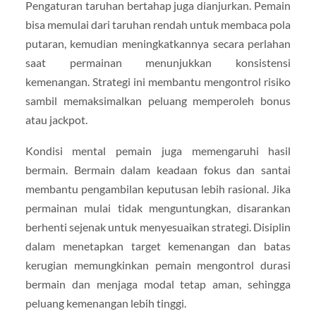
Pengaturan taruhan bertahap juga dianjurkan. Pemain
bisa memulai dari taruhan rendah untuk membaca pola
putaran, kemudian meningkatkannya secara perlahan
saat permainan menunjukkan konsistensi
kemenangan. Strategi ini membantu mengontrol risiko
sambil memaksimalkan peluang memperoleh bonus
atau jackpot.
Kondisi mental pemain juga memengaruhi hasil
bermain. Bermain dalam keadaan fokus dan santai
membantu pengambilan keputusan lebih rasional. Jika
permainan mulai tidak menguntungkan, disarankan
berhenti sejenak untuk menyesuaikan strategi. Disiplin
dalam menetapkan target kemenangan dan batas
kerugian memungkinkan pemain mengontrol durasi
bermain dan menjaga modal tetap aman, sehingga
peluang kemenangan lebih tinggi.