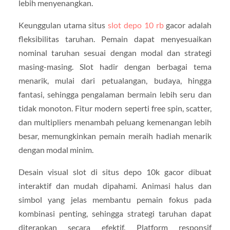
lebih menyenangkan.
Keunggulan utama situs
slot depo 10 rb
gacor adalah
fleksibilitas taruhan. Pemain dapat menyesuaikan
nominal taruhan sesuai dengan modal dan strategi
masing-masing. Slot hadir dengan berbagai tema
menarik, mulai dari petualangan, budaya, hingga
fantasi, sehingga pengalaman bermain lebih seru dan
tidak monoton. Fitur modern seperti free spin, scatter,
dan multipliers menambah peluang kemenangan lebih
besar, memungkinkan pemain meraih hadiah menarik
dengan modal minim.
Desain visual slot di situs depo 10k gacor dibuat
interaktif dan mudah dipahami. Animasi halus dan
simbol yang jelas membantu pemain fokus pada
kombinasi penting, sehingga strategi taruhan dapat
diterapkan secara efektif. Platform responsif