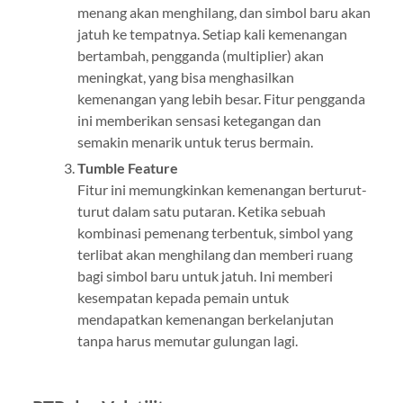
menang akan menghilang, dan simbol baru akan
jatuh ke tempatnya. Setiap kali kemenangan
bertambah, pengganda (multiplier) akan
meningkat, yang bisa menghasilkan
kemenangan yang lebih besar. Fitur pengganda
ini memberikan sensasi ketegangan dan
semakin menarik untuk terus bermain.
Tumble Feature
Fitur ini memungkinkan kemenangan berturut-
turut dalam satu putaran. Ketika sebuah
kombinasi pemenang terbentuk, simbol yang
terlibat akan menghilang dan memberi ruang
bagi simbol baru untuk jatuh. Ini memberi
kesempatan kepada pemain untuk
mendapatkan kemenangan berkelanjutan
tanpa harus memutar gulungan lagi.