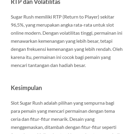
RTP dan Volatilitas
Sugar Rush memiliki RTP (Return to Player) sekitar
96,5%, yang merupakan angka rata-rata untuk slot
online modern. Dengan volatilitas tinggi, permainan ini
menawarkan kemenangan yang lebih besar, tetapi
dengan frekuensi kemenangan yang lebih rendah. Oleh
karena itu, permainan ini cocok bagi pemain yang
mencari tantangan dan hadiah besar.
Kesimpulan
Slot Sugar Rush adalah pilihan yang sempurna bagi
para pemain yang mencari permainan dengan tema
ceria dan fitur-fitur menarik. Desain yang
menggemaskan, ditambah dengan fitur-fitur seperti