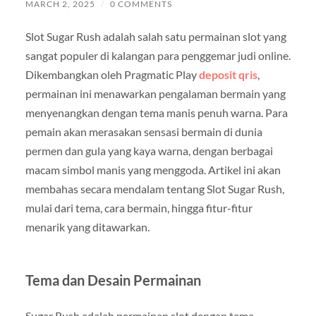
MARCH 2, 2025
/
0 COMMENTS
Slot Sugar Rush adalah salah satu permainan slot yang
sangat populer di kalangan para penggemar judi online.
Dikembangkan oleh Pragmatic Play
deposit qris
,
permainan ini menawarkan pengalaman bermain yang
menyenangkan dengan tema manis penuh warna. Para
pemain akan merasakan sensasi bermain di dunia
permen dan gula yang kaya warna, dengan berbagai
macam simbol manis yang menggoda. Artikel ini akan
membahas secara mendalam tentang Slot Sugar Rush,
mulai dari tema, cara bermain, hingga fitur-fitur
menarik yang ditawarkan.
Tema dan Desain Permainan
Sugar Rush adalah permainan slot dengan tema