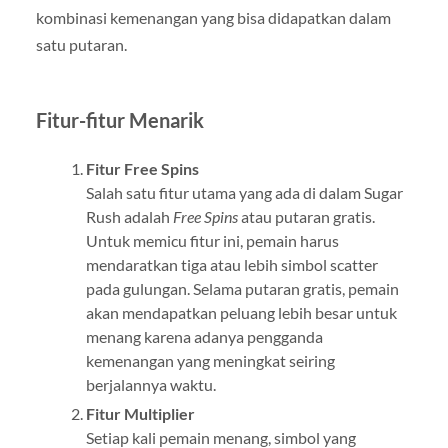
kombinasi kemenangan yang bisa didapatkan dalam
satu putaran.
Fitur-fitur Menarik
Fitur Free Spins
Salah satu fitur utama yang ada di dalam Sugar
Rush adalah
Free Spins
atau putaran gratis.
Untuk memicu fitur ini, pemain harus
mendaratkan tiga atau lebih simbol scatter
pada gulungan. Selama putaran gratis, pemain
akan mendapatkan peluang lebih besar untuk
menang karena adanya pengganda
kemenangan yang meningkat seiring
berjalannya waktu.
Fitur Multiplier
Setiap kali pemain menang, simbol yang