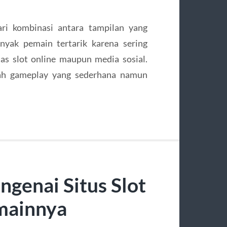
dari kombinasi antara tampilan yang
nyak pemain tertarik karena sering
as slot online maupun media sosial.
lah gameplay yang sederhana namun
genai Situs Slot
mainnya