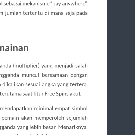
nal sebagai mekanisme “pay anywhere”,
 jumlah tertentu di mana saja pada
mainan
nda (multiplier) yang menjadi salah
 pengganda muncul bersamaan dengan
dikalikan sesuai angka yang tertera.
erutama saat fitur Free Spins aktif.
u mendapatkan minimal empat simbol
l, pemain akan memperoleh sejumlah
ganda yang lebih besar. Menariknya,