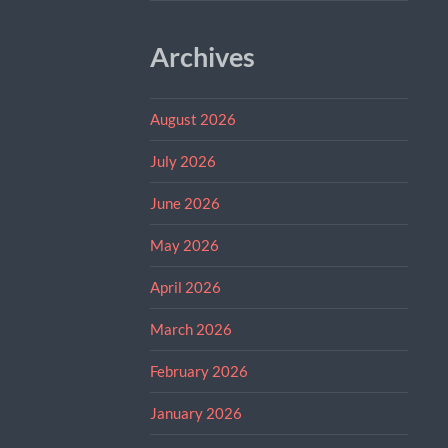
Archives
August 2026
July 2026
June 2026
May 2026
April 2026
March 2026
February 2026
January 2026