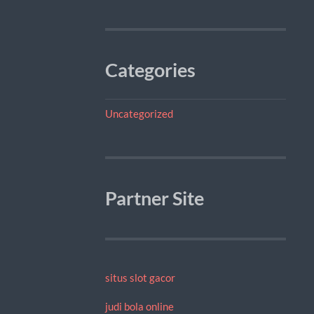
Categories
Uncategorized
Partner Site
situs slot gacor
judi bola online