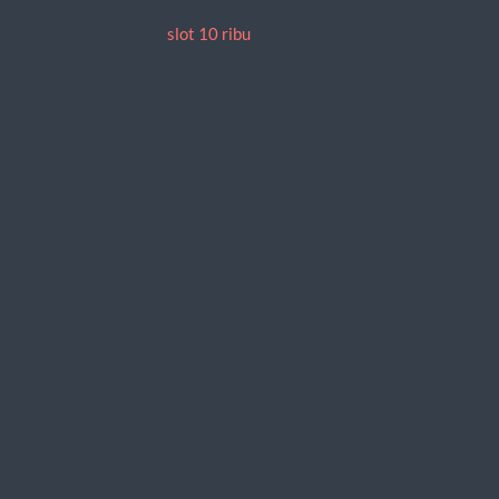
slot 10 ribu