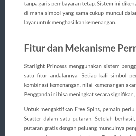
tanpa garis pembayaran tetap. Sistem ini dike
di mana simbol yang sama cukup muncul dalam
layar untuk menghasilkan kemenangan.
Fitur dan Mekanisme Per
Starlight Princess menggunakan sistem pengga
satu fitur andalannya. Setiap kali simbol
kombinasi kemenangan, nilai kemenangan akan 
Pengganda ini bisa meningkat secara signifikan, t
Untuk mengaktifkan Free Spins, pemain perl
Scatter dalam satu putaran. Setelah berhasi
putaran gratis dengan peluang munculnya peng