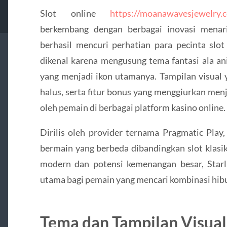
Slot online
https://moanawavesjewelry.c
berkembang dengan berbagai inovasi menar
berhasil mencuri perhatian para pecinta slot
dikenal karena mengusung tema fantasi ala an
yang menjadi ikon utamanya. Tampilan visual 
halus, serta fitur bonus yang menggiurkan men
oleh pemain di berbagai platform kasino online.
Dirilis oleh provider ternama
Pragmatic Play
bermain yang berbeda dibandingkan slot kla
modern dan potensi kemenangan besar, Starli
utama bagi pemain yang mencari kombinasi hib
Tema dan Tampilan Visua