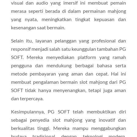
visual dan audio yang imersif ini membuat pemain
merasa seperti berada di dalam permainan mahjong
yang nyata, meningkatkan tingkat kepuasan dan
kesenangan saat bermain.
Selain itu, layanan pelanggan yang profesional dan
responsif menjadi salah satu keunggulan tambahan PG
SOFT. Mereka menyediakan platform yang ramah
pengguna dan mendukung berbagai bahasa serta
metode pembayaran yang aman dan cepat. Hal ini
membuat pengalaman bermain slot mahjong dari PG
SOFT tidak hanya menyenangkan, tetapi juga aman
dan terpercaya.
Kesimpulannya, PG SOFT telah membuktikan diri
sebagai penyedia slot mahjong yang inovatif dan
berkualitas tinggi. Mereka mampu menggabungkan
budaya tradisional dengan teknologi modern,