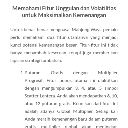
Memahami Fitur Unggulan dan Volatilitas
untuk Maksimalkan Kemenangan
Untuk benar-benar menguasai Mahjong Ways, pemain
perlu memahami dua fitur utamanya yang menjadi
kunci potensi kemenangan besar. Fitur-fitur ini tidak
hanya menambah keseruan, tetapi juga memberikan
lapisan strategi tambahan.
Putaran Gratis dengan Multiplier
Progresif: Fitur bonus utama ini diaktifkan
dengan mengumpulkan 3, 4, atau 5 simbol
Scatter Lentera. Anda akan mendapatkan 8, 10,
atau 12 putaran gratis. Keunikan dari fitur ini
adalah adanya Global Multiplier. Setiap kali
Anda meraih kemenangan baru dalam putaran
gratis, multiplier global akan meningkat,