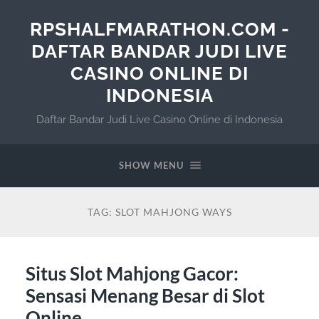
RPSHALFMARATHON.COM -
DAFTAR BANDAR JUDI LIVE
CASINO ONLINE DI
INDONESIA
Daftar Bandar Judi Live Casino Online di Indonesia
SHOW MENU
TAG:
SLOT MAHJONG WAYS
Situs Slot Mahjong Gacor:
Sensasi Menang Besar di Slot
Online