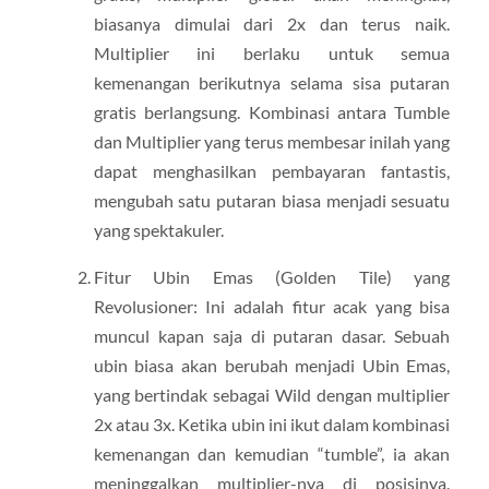
biasanya dimulai dari 2x dan terus naik.
Multiplier ini berlaku untuk semua
kemenangan berikutnya selama sisa putaran
gratis berlangsung. Kombinasi antara Tumble
dan Multiplier yang terus membesar inilah yang
dapat menghasilkan pembayaran fantastis,
mengubah satu putaran biasa menjadi sesuatu
yang spektakuler.
Fitur Ubin Emas (Golden Tile) yang
Revolusioner: Ini adalah fitur acak yang bisa
muncul kapan saja di putaran dasar. Sebuah
ubin biasa akan berubah menjadi Ubin Emas,
yang bertindak sebagai Wild dengan multiplier
2x atau 3x. Ketika ubin ini ikut dalam kombinasi
kemenangan dan kemudian “tumble”, ia akan
meninggalkan multiplier-nya di posisinya.