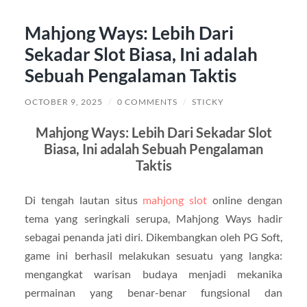
Mahjong Ways: Lebih Dari
Sekadar Slot Biasa, Ini adalah
Sebuah Pengalaman Taktis
OCTOBER 9, 2025
/
0 COMMENTS
/
STICKY
Mahjong Ways: Lebih Dari Sekadar Slot
Biasa, Ini adalah Sebuah Pengalaman
Taktis
Di tengah lautan situs
mahjong slot
online dengan
tema yang seringkali serupa, Mahjong Ways hadir
sebagai penanda jati diri. Dikembangkan oleh PG Soft,
game ini berhasil melakukan sesuatu yang langka:
mengangkat warisan budaya menjadi mekanika
permainan yang benar-benar fungsional dan