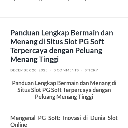
Panduan Lengkap Bermain dan
Menang di Situs Slot PG Soft
Terpercaya dengan Peluang
Menang Tinggi
DECEMBER 20, 2025
/
0 COMMENTS
/
STICKY
Panduan Lengkap Bermain dan Menang di
Situs Slot PG Soft Terpercaya dengan
Peluang Menang Tinggi
Mengenal PG Soft: Inovasi di Dunia Slot
Online