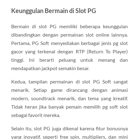
Keunggulan Bermain di Slot PG
Bermain di slot PG memiliki beberapa keunggulan
dibandingkan dengan permainan slot online lainnya.
Pertama, PG Soft menyediakan berbagai jenis pg slot
gacor yang terkenal dengan RTP (Return To Player)
tinggi. Ini berarti peluang untuk menang dan
mendapatkan jackpot semakin besar.
Kedua, tampilan permainan di slot PG Soft sangat
menarik. Setiap game dirancang dengan animasi
modern, soundtrack menarik, dan tema yang kreatif.
Tidak heran jika banyak pemain memilih pg soft slot
sebagai favorit mereka.
Selain itu, slot PG juga dikenal karena fitur bonusnya
yang inovatif, seperti free spin, multipliers, dan mini