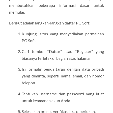
membutuhkan beberapa informasi dasar untuk
memulai.
Berikut adalah langkah-langkah daftar PG Soft:
Kunjungi situs yang menyediakan permainan
PG Soft.
Cari tombol “Daftar” atau “Register” yang
biasanya terletak di bagian atas halaman.
Isi formulir pendaftaran dengan data pribadi
yang diminta, seperti nama, email, dan nomor
telepon.
Tentukan username dan password yang kuat
untuk keamanan akun Anda.
Selesaikan proses verifikasi jika diperlukan.