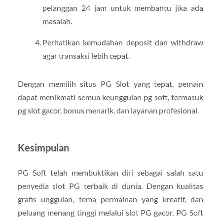
pelanggan 24 jam untuk membantu jika ada
masalah.
Perhatikan kemudahan deposit dan withdraw
agar transaksi lebih cepat.
Dengan memilih situs PG Slot yang tepat, pemain
dapat menikmati semua keunggulan pg soft, termasuk
pg slot gacor, bonus menarik, dan layanan profesional.
Kesimpulan
PG Soft telah membuktikan diri sebagai salah satu
penyedia slot PG terbaik di dunia. Dengan kualitas
grafis unggulan, tema permainan yang kreatif, dan
peluang menang tinggi melalui slot PG gacor, PG Soft