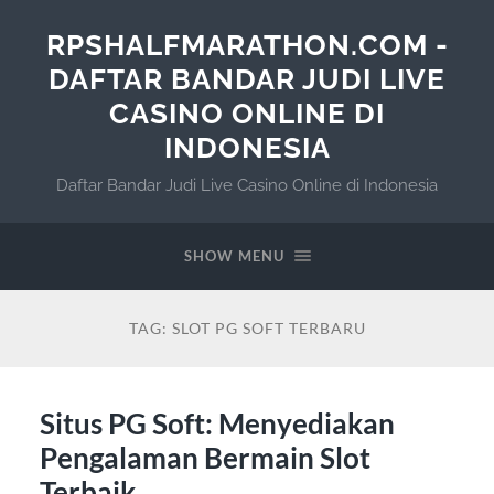
RPSHALFMARATHON.COM -
DAFTAR BANDAR JUDI LIVE
CASINO ONLINE DI
INDONESIA
Daftar Bandar Judi Live Casino Online di Indonesia
SHOW MENU
TAG:
SLOT PG SOFT TERBARU
Situs PG Soft: Menyediakan
Pengalaman Bermain Slot
Terbaik