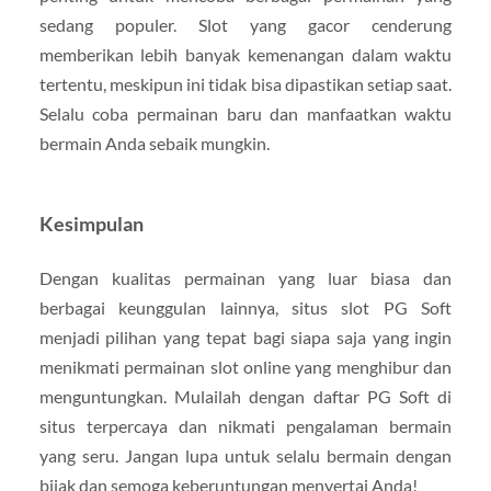
sedang populer. Slot yang gacor cenderung
memberikan lebih banyak kemenangan dalam waktu
tertentu, meskipun ini tidak bisa dipastikan setiap saat.
Selalu coba permainan baru dan manfaatkan waktu
bermain Anda sebaik mungkin.
Kesimpulan
Dengan kualitas permainan yang luar biasa dan
berbagai keunggulan lainnya, situs slot PG Soft
menjadi pilihan yang tepat bagi siapa saja yang ingin
menikmati permainan slot online yang menghibur dan
menguntungkan. Mulailah dengan daftar PG Soft di
situs terpercaya dan nikmati pengalaman bermain
yang seru. Jangan lupa untuk selalu bermain dengan
bijak dan semoga keberuntungan menyertai Anda!