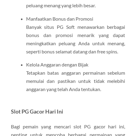
peluang menang yang lebih besar.
Manfaatkan Bonus dan Promosi
Banyak situs PG Soft menawarkan berbagai
bonus dan promosi menarik yang dapat
meningkatkan peluang Anda untuk menang,
seperti bonus selamat datang dan free spins.
Kelola Anggaran dengan Bijak
Tetapkan batas anggaran permainan sebelum
memulai dan pastikan untuk tidak melebihi
anggaran yang telah Anda tentukan.
Slot PG Gacor Hari Ini
Bagi pemain yang mencari slot PG gacor hari ini,
penting untuk mencoba berbagai permainan yang