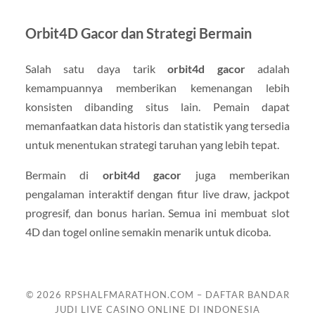
Orbit4D Gacor dan Strategi Bermain
Salah satu daya tarik
orbit4d gacor
adalah
kemampuannya memberikan kemenangan lebih
konsisten dibanding situs lain. Pemain dapat
memanfaatkan data historis dan statistik yang tersedia
untuk menentukan strategi taruhan yang lebih tepat.
Bermain di
orbit4d gacor
juga memberikan
pengalaman interaktif dengan fitur live draw, jackpot
progresif, dan bonus harian. Semua ini membuat slot
4D dan togel online semakin menarik untuk dicoba.
© 2026
RPSHALFMARATHON.COM – DAFTAR BANDAR
JUDI LIVE CASINO ONLINE DI INDONESIA