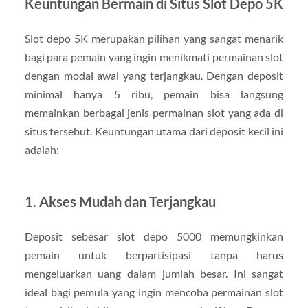
Keuntungan Bermain di Situs Slot Depo 5K
Slot depo 5K merupakan pilihan yang sangat menarik
bagi para pemain yang ingin menikmati permainan slot
dengan modal awal yang terjangkau. Dengan deposit
minimal hanya 5 ribu, pemain bisa langsung
memainkan berbagai jenis permainan slot yang ada di
situs tersebut. Keuntungan utama dari deposit kecil ini
adalah:
1. Akses Mudah dan Terjangkau
Deposit sebesar slot depo 5000 memungkinkan
pemain untuk berpartisipasi tanpa harus
mengeluarkan uang dalam jumlah besar. Ini sangat
ideal bagi pemula yang ingin mencoba permainan slot