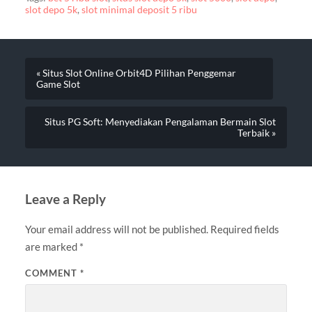
slot depo 5k
,
slot minimal deposit 5 ribu
« Situs Slot Online Orbit4D Pilihan Penggemar
Game Slot
Situs PG Soft: Menyediakan Pengalaman Bermain Slot
Terbaik »
Leave a Reply
Your email address will not be published.
Required fields
are marked
*
COMMENT
*