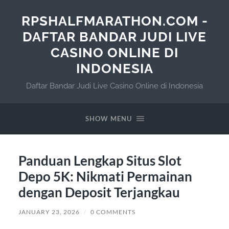
RPSHALFMARATHON.COM -
DAFTAR BANDAR JUDI LIVE
CASINO ONLINE DI
INDONESIA
Daftar Bandar Judi Live Casino Online di Indonesia
SHOW MENU
Panduan Lengkap Situs Slot
Depo 5K: Nikmati Permainan
dengan Deposit Terjangkau
JANUARY 23, 2026
/
0 COMMENTS