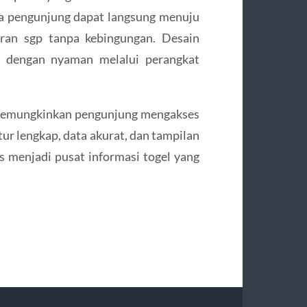
ga pengunjung dapat langsung menuju
aran sgp tanpa kebingungan. Desain
s dengan nyaman melalui perangkat
, memungkinkan pengunjung mengakses
tur lengkap, data akurat, dan tampilan
 menjadi pusat informasi togel yang