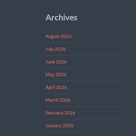
Archives
August 2026
July 2026
June 2026
May 2026
April 2026
March 2026
February 2026
January 2026