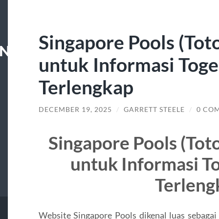
Singapore Pools (Tot
N.COM
untuk Informasi Toge
Terlengkap
DECEMBER 19, 2025
/
GARRETT STEELE
/
0 CO
Singapore Pools (Tot
untuk Informasi T
Terleng
Website Singapore Pools dikenal luas sebagai