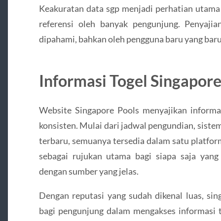
Keakuratan data sgp menjadi perhatian utama k
referensi oleh banyak pengunjung. Penyaji
dipahami, bahkan oleh pengguna baru yang baru
Informasi Togel Singapor
Website Singapore Pools menyajikan informas
konsisten. Mulai dari jadwal pengundian, siste
terbaru, semuanya tersedia dalam satu platfor
sebagai rujukan utama bagi siapa saja yang
dengan sumber yang jelas.
Dengan reputasi yang sudah dikenal luas, si
bagi pengunjung dalam mengakses informasi t