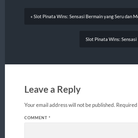
« Slot Pinata Wins: Sensasi Bermain yang Seru dan
Slot Pinata Wins: Sensas
Leave a Reply
Your email address will not be published.
Required 
COMMENT
*