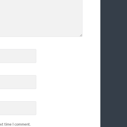
ext time I comment.