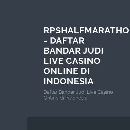
RPSHALFMARATHO
- DAFTAR
BANDAR JUDI
LIVE CASINO
ONLINE DI
INDONESIA
Daftar Bandar Judi Live Casino
Online di Indonesia