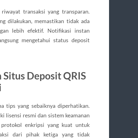
 riwayat transaksi yang transparan.
ng dilakukan, memastikan tidak ada
an lebih efektif. Notifikasi instan
ngsung mengetahui status deposit
Situs Deposit QRIS
i
a tips yang sebaiknya diperhatikan.
ki lisensi resmi dan sistem keamanan
 protokol enkripsi yang kuat untuk
aksi dari pihak ketiga yang tidak