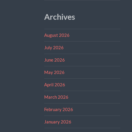
Archives
August 2026
July 2026
June 2026
May 2026
April 2026
March 2026
February 2026
January 2026