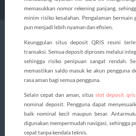
memasukkan nomor rekening panjang, sehingga
minim risiko kesalahan. Pengalaman bermain g
pun menjadi lebih nyaman dan efisien.
Keunggulan situs deposit QRIS resmi terl
transaksi. Semua deposit diproses melalui int
sehingga risiko penipuan sangat rendah. Sel
memastikan saldo masuk ke akun pengguna d
rasa aman bagi semua pengguna.
Selain cepat dan aman, situs
slot deposit qris
nominal deposit. Pengguna dapat menyesuaik
baik nominal kecil maupun besar. Antarmu
digunakan mempermudah navigasi, sehingga pr
cepat tanpa kendala teknis.