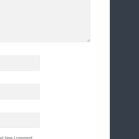
ext time I comment.