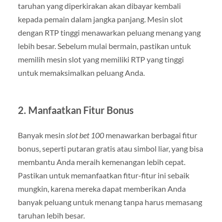
taruhan yang diperkirakan akan dibayar kembali
kepada pemain dalam jangka panjang. Mesin slot
dengan RTP tinggi menawarkan peluang menang yang
lebih besar. Sebelum mulai bermain, pastikan untuk
memilih mesin slot yang memiliki RTP yang tinggi
untuk memaksimalkan peluang Anda.
2. Manfaatkan Fitur Bonus
Banyak mesin
slot bet 100
menawarkan berbagai fitur
bonus, seperti putaran gratis atau simbol liar, yang bisa
membantu Anda meraih kemenangan lebih cepat.
Pastikan untuk memanfaatkan fitur-fitur ini sebaik
mungkin, karena mereka dapat memberikan Anda
banyak peluang untuk menang tanpa harus memasang
taruhan lebih besar.