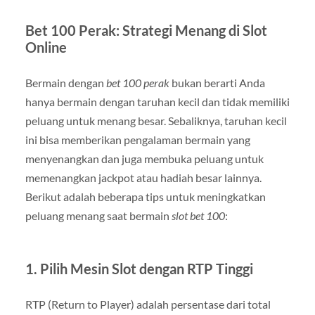
Bet 100 Perak: Strategi Menang di Slot
Online
Bermain dengan
bet 100 perak
bukan berarti Anda
hanya bermain dengan taruhan kecil dan tidak memiliki
peluang untuk menang besar. Sebaliknya, taruhan kecil
ini bisa memberikan pengalaman bermain yang
menyenangkan dan juga membuka peluang untuk
memenangkan jackpot atau hadiah besar lainnya.
Berikut adalah beberapa tips untuk meningkatkan
peluang menang saat bermain
slot bet 100
:
1. Pilih Mesin Slot dengan RTP Tinggi
RTP (Return to Player) adalah persentase dari total