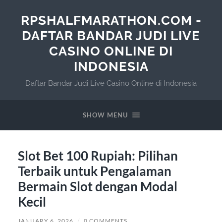
RPSHALFMARATHON.COM -
DAFTAR BANDAR JUDI LIVE
CASINO ONLINE DI
INDONESIA
Daftar Bandar Judi Live Casino Online di Indonesia
SHOW MENU
Slot Bet 100 Rupiah: Pilihan
Terbaik untuk Pengalaman
Bermain Slot dengan Modal
Kecil
JANUARY 6, 2026
/
0 COMMENTS