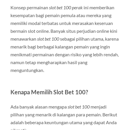
Konsep permainan
slot bet 100 perak
ini memberikan
kesempatan bagi pemain pemula atau mereka yang
memiliki modal terbatas untuk merasakan keseruan
bermain slot online. Banyak situs perjudian online kini
menawarkan
slot bet 100
sebagai pilihan utama, karena
menarik bagi berbagai kalangan pemain yang ingin
menikmati permainan dengan risiko yang lebih rendah,
namun tetap mengharapkan hasil yang
menguntungkan.
Kenapa Memilih Slot Bet 100?
Ada banyak alasan mengapa
slot bet 100
menjadi
pilihan yang menarik di kalangan para pemain. Berikut
adalah beberapa keuntungan utama yang dapat Anda