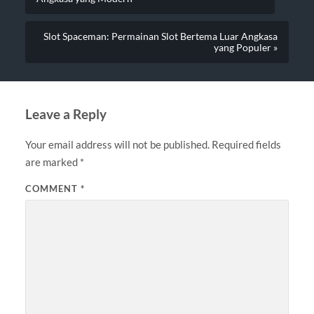
Slot Spaceman: Permainan Slot Bertema Luar Angkasa
yang Populer »
Leave a Reply
Your email address will not be published.
Required fields
are marked
*
COMMENT
*