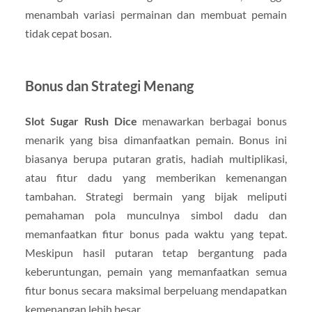
menambah variasi permainan dan membuat pemain
tidak cepat bosan.
Bonus dan Strategi Menang
Slot Sugar Rush Dice
menawarkan berbagai bonus
menarik yang bisa dimanfaatkan pemain. Bonus ini
biasanya berupa putaran gratis, hadiah multiplikasi,
atau fitur dadu yang memberikan kemenangan
tambahan. Strategi bermain yang bijak meliputi
pemahaman pola munculnya simbol dadu dan
memanfaatkan fitur bonus pada waktu yang tepat.
Meskipun hasil putaran tetap bergantung pada
keberuntungan, pemain yang memanfaatkan semua
fitur bonus secara maksimal berpeluang mendapatkan
kemenangan lebih besar.