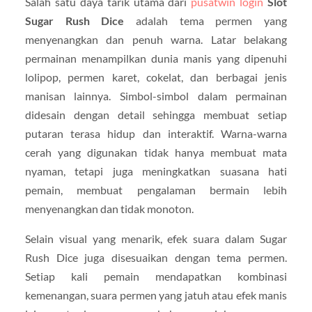
Salah satu daya tarik utama dari
pusatwin login
Slot
Sugar Rush Dice
adalah tema permen yang
menyenangkan dan penuh warna. Latar belakang
permainan menampilkan dunia manis yang dipenuhi
lolipop, permen karet, cokelat, dan berbagai jenis
manisan lainnya. Simbol-simbol dalam permainan
didesain dengan detail sehingga membuat setiap
putaran terasa hidup dan interaktif. Warna-warna
cerah yang digunakan tidak hanya membuat mata
nyaman, tetapi juga meningkatkan suasana hati
pemain, membuat pengalaman bermain lebih
menyenangkan dan tidak monoton.
Selain visual yang menarik, efek suara dalam Sugar
Rush Dice juga disesuaikan dengan tema permen.
Setiap kali pemain mendapatkan kombinasi
kemenangan, suara permen yang jatuh atau efek manis