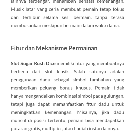
lainnya terdengar, menambah sensasi kemenangan.
Musik latar yang ceria membuat pemain tetap fokus
dan terhibur selama sesi bermain, tanpa terasa
membosankan meskipun bermain dalam waktu lama.
Fitur dan Mekanisme Permainan
Slot Sugar Rush Dice
memiliki fitur yang membuatnya
berbeda dari slot klasik. Salah satunya adalah
penggunaan dadu sebagai simbol tambahan yang
memberikan peluang bonus khusus. Pemain tidak
hanya mengandalkan kombinasi simbol pada gulungan,
tetapi juga dapat memanfaatkan fitur dadu untuk
meningkatkan kemenangan. Misalnya, jika dadu
muncul di posisi tertentu, pemain bisa mendapatkan
putaran gratis, multiplier, atau hadiah instan lainnya.