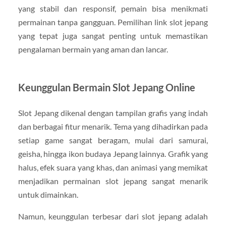
yang stabil dan responsif, pemain bisa menikmati
permainan tanpa gangguan. Pemilihan link slot jepang
yang tepat juga sangat penting untuk memastikan
pengalaman bermain yang aman dan lancar.
Keunggulan Bermain Slot Jepang Online
Slot Jepang dikenal dengan tampilan grafis yang indah
dan berbagai fitur menarik. Tema yang dihadirkan pada
setiap game sangat beragam, mulai dari samurai,
geisha, hingga ikon budaya Jepang lainnya. Grafik yang
halus, efek suara yang khas, dan animasi yang memikat
menjadikan permainan slot jepang sangat menarik
untuk dimainkan.
Namun, keunggulan terbesar dari slot jepang adalah