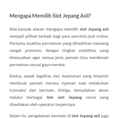
Mengapa Memilih Slot Jepang Asli?
Ada banyak alasan mengapa memilih
slot Jepang asli
menjadi pilihan terbaik bagi para pencinta judi online.
Pertama, kualitas permainan yang dihadirkan memang
sangat premium, dengan tingkat volatilitas yang
disesuaikan agar semua jenis pemain bisa menikmati
permainan sesuai gaya mereka.
Kedua, aspek legalitas dan keamanan yang terjamin
membuat pemain merasa nyaman saat melakukan
transaksi dan bermain. Ketiga, kemudahan akses
melalui berbagai
link slot Jepang
resmi yang
disediakan oleh operator terpercaya.
Selain itu, pengalaman bermain di
slot Jepang asli
juga