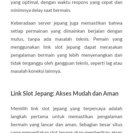
yang optimal, dengan waktu respons yang cepat dan
minimnya delay saat bermain.
Keberadaan server jepang juga memastikan bahwa
setiap permainan yang dimainkan berjalan dengan
mulus, tanpa ada masalah teknis. Pemain yang
menggunakan link slot jepang dapat merasakan
pengalaman bermain yang lebih menyenangkan dan
tidak terganggu oleh gangguan teknis, seperti lag atau
masalah koneksi lainnya.
Link Slot Jepang: Akses Mudah dan Aman
Memilih link slot jepang yang terpercaya adalah
langkah pertama untuk memastikan pengalaman
bermain yang lancar dan aman. Sebagian besar situs
yang menyediakan slot jepang akan memberikan akses