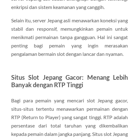
enkripsi dan sistem keamanan yang canggih.
Selain itu, server Jepang asli menawarkan koneksi yang
stabil dan responsif, memungkinkan pemain untuk
menikmati permainan tanpa gangguan. Hal ini sangat
penting bagi pemain yang ingin merasakan
pengalaman bermain slot dengan lancar dan nyaman.
Situs Slot Jepang Gacor: Menang Lebih
Banyak dengan RTP Tinggi
Bagi para pemain yang mencari slot Jepang gacor,
situs-situs tertentu menawarkan permainan dengan
RTP (Return to Player) yang sangat tinggi. RTP adalah
persentase dari total taruhan yang dikembalikan
kepada pemain dalam jangka panjang. Situs slot Jepang