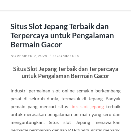
Situs Slot Jepang Terbaik dan
Terpercaya untuk Pengalaman
Bermain Gacor
NOVEMBER 9, 2025
/
0 COMMENTS
Situs Slot Jepang Terbaik dan Terpercaya
untuk Pengalaman Bermain Gacor
Industri permainan slot online semakin berkembang
pesat di seluruh dunia, termasuk di Jepang. Banyak
pemain yang mencari situs
link slot jepang
terbaik
untuk merasakan pengalaman bermain yang seru dan
menguntungkan. Situs slot Jepang menawarkan
berbagai permainan dengan RTP tinggi, grafis menarik,