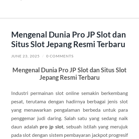
Mengenal Dunia Pro JP Slot dan
Situs Slot Jepang Resmi Terbaru
JUNE 23, 2025
/
0 COMMENTS
Mengenal Dunia Pro JP Slot dan Situs Slot
Jepang Resmi Terbaru
Industri permainan slot online semakin berkembang
pesat, terutama dengan hadirnya berbagai jenis slot
yang menawarkan pengalaman berbeda untuk para
penggemar judi daring. Salah satu yang sedang naik
daun adalah
pro jp slot
, sebuah istilah yang merujuk
pada slot dengan sistem pembayaran jackpot progresif