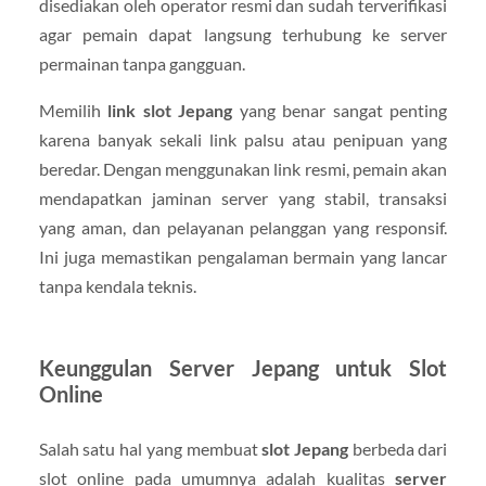
disediakan oleh operator resmi dan sudah terverifikasi
agar pemain dapat langsung terhubung ke server
permainan tanpa gangguan.
Memilih
link slot Jepang
yang benar sangat penting
karena banyak sekali link palsu atau penipuan yang
beredar. Dengan menggunakan link resmi, pemain akan
mendapatkan jaminan server yang stabil, transaksi
yang aman, dan pelayanan pelanggan yang responsif.
Ini juga memastikan pengalaman bermain yang lancar
tanpa kendala teknis.
Keunggulan Server Jepang untuk Slot
Online
Salah satu hal yang membuat
slot Jepang
berbeda dari
slot online pada umumnya adalah kualitas
server