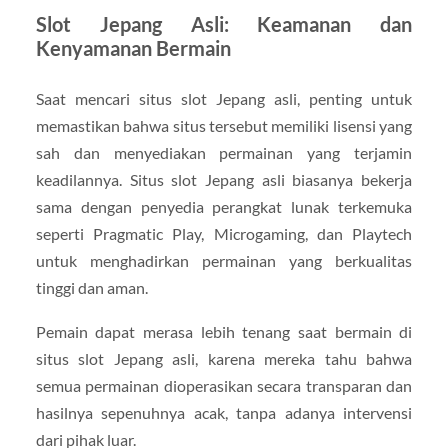
Slot Jepang Asli: Keamanan dan
Kenyamanan Bermain
Saat mencari situs slot Jepang asli, penting untuk
memastikan bahwa situs tersebut memiliki lisensi yang
sah dan menyediakan permainan yang terjamin
keadilannya. Situs slot Jepang asli biasanya bekerja
sama dengan penyedia perangkat lunak terkemuka
seperti Pragmatic Play, Microgaming, dan Playtech
untuk menghadirkan permainan yang berkualitas
tinggi dan aman.
Pemain dapat merasa lebih tenang saat bermain di
situs slot Jepang asli, karena mereka tahu bahwa
semua permainan dioperasikan secara transparan dan
hasilnya sepenuhnya acak, tanpa adanya intervensi
dari pihak luar.