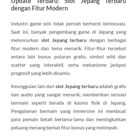
Update Terbaru: Slot Jepang Terbaru
dengan Fitur Modern
Industri game slot tidak pernah berhenti berinovasi.
Saat ini, banyak pengembang game di Jepang yang
meluncurkan
slot Jepang terbaru
dengan berbagai
fitur modern dan tema menarik. Fitur-fitur tersebut
antara lain bonus putaran gratis, simbol wild dan
scatter yang interaktif, serta mekanisme jackpot
progresif yang lebih dinamis.
Keunggulan lain dari
slot Jepang terbaru
adalah grafis
dan audio yang sangat menarik, memberikan sensasi
bermain seperti berada di kasino fisik di Jepang.
Pengalaman bermain yang immersive ini membuat
para pemain betah berlama-lama dan meningkatkan
peluang menang berkat fitur bonus yang melimpah.