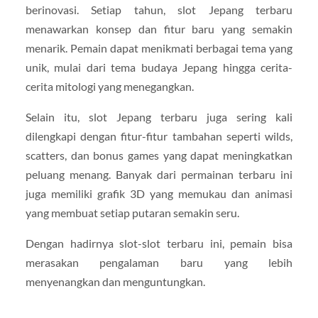
berinovasi. Setiap tahun, slot Jepang terbaru
menawarkan konsep dan fitur baru yang semakin
menarik. Pemain dapat menikmati berbagai tema yang
unik, mulai dari tema budaya Jepang hingga cerita-
cerita mitologi yang menegangkan.
Selain itu, slot Jepang terbaru juga sering kali
dilengkapi dengan fitur-fitur tambahan seperti wilds,
scatters, dan bonus games yang dapat meningkatkan
peluang menang. Banyak dari permainan terbaru ini
juga memiliki grafik 3D yang memukau dan animasi
yang membuat setiap putaran semakin seru.
Dengan hadirnya slot-slot terbaru ini, pemain bisa
merasakan pengalaman baru yang lebih
menyenangkan dan menguntungkan.