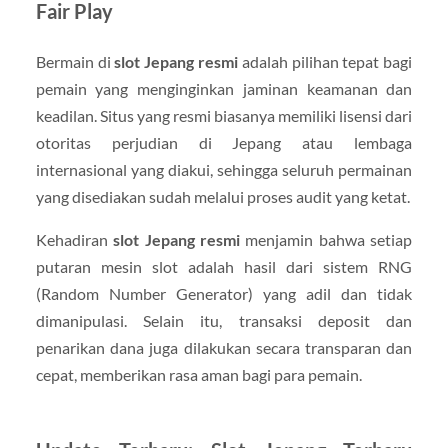
Fair Play
Bermain di
slot Jepang resmi
adalah pilihan tepat bagi
pemain yang menginginkan jaminan keamanan dan
keadilan. Situs yang resmi biasanya memiliki lisensi dari
otoritas perjudian di Jepang atau lembaga
internasional yang diakui, sehingga seluruh permainan
yang disediakan sudah melalui proses audit yang ketat.
Kehadiran
slot Jepang resmi
menjamin bahwa setiap
putaran mesin slot adalah hasil dari sistem RNG
(Random Number Generator) yang adil dan tidak
dimanipulasi. Selain itu, transaksi deposit dan
penarikan dana juga dilakukan secara transparan dan
cepat, memberikan rasa aman bagi para pemain.