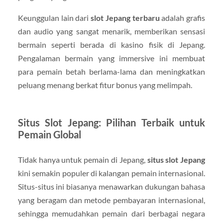
Keunggulan lain dari
slot Jepang terbaru
adalah grafis
dan audio yang sangat menarik, memberikan sensasi
bermain seperti berada di kasino fisik di Jepang.
Pengalaman bermain yang immersive ini membuat
para pemain betah berlama-lama dan meningkatkan
peluang menang berkat fitur bonus yang melimpah.
Situs Slot Jepang: Pilihan Terbaik untuk
Pemain Global
Tidak hanya untuk pemain di Jepang,
situs slot Jepang
kini semakin populer di kalangan pemain internasional.
Situs-situs ini biasanya menawarkan dukungan bahasa
yang beragam dan metode pembayaran internasional,
sehingga memudahkan pemain dari berbagai negara