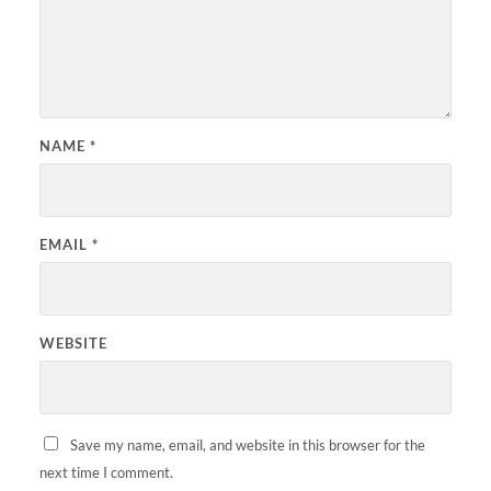
NAME
*
EMAIL
*
WEBSITE
Save my name, email, and website in this browser for the
next time I comment.