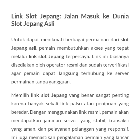
Link Slot Jepang: Jalan Masuk ke Dunia
Slot Jepang Asli
Untuk dapat menikmati berbagai permainan dari
slot
Jepang asli
, pemain membutuhkan akses yang tepat
melalui
link slot Jepang
terpercaya. Link ini biasanya
disediakan oleh operator resmi dan sudah terverifikasi
agar pemain dapat langsung terhubung ke server
permainan tanpa gangguan.
Memilih
link slot Jepang
yang benar sangat penting
karena banyak sekali link palsu atau penipuan yang
beredar. Dengan menggunakan link resmi, pemain akan
mendapatkan jaminan server yang stabil, transaksi
yang aman, dan pelayanan pelanggan yang responsif.
Ini juga memastikan pengalaman bermain yang lancar