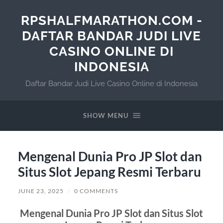
RPSHALFMARATHON.COM -
DAFTAR BANDAR JUDI LIVE
CASINO ONLINE DI
INDONESIA
Daftar Bandar Judi Live Casino Online di Indonesia
SHOW MENU
Mengenal Dunia Pro JP Slot dan
Situs Slot Jepang Resmi Terbaru
JUNE 23, 2025
/
0 COMMENTS
Mengenal Dunia Pro JP Slot dan Situs Slot