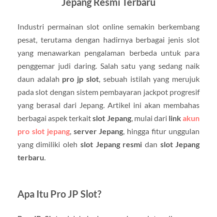
Jepang Resmi Terbaru
Industri permainan slot online semakin berkembang
pesat, terutama dengan hadirnya berbagai jenis slot
yang menawarkan pengalaman berbeda untuk para
penggemar judi daring. Salah satu yang sedang naik
daun adalah
pro jp slot
, sebuah istilah yang merujuk
pada slot dengan sistem pembayaran jackpot progresif
yang berasal dari Jepang. Artikel ini akan membahas
berbagai aspek terkait
slot Jepang
, mulai dari
link
akun
pro slot jepang
,
server Jepang
, hingga fitur unggulan
yang dimiliki oleh
slot Jepang resmi
dan
slot Jepang
terbaru
.
Apa Itu Pro JP Slot?