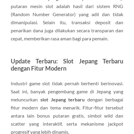
putaran mesin slot adalah hasil dari sistem RNG
(Random Number Generator) yang adil dan tidak
dimanipulasi. Selain itu, transaksi deposit dan
penarikan dana juga dilakukan secara transparan dan
cepat, memberikan rasa aman bagi para pemain.
Update Terbaru: Slot Jepang Terbaru
dengan Fitur Modern
Industri game slot tidak pernah berhenti berinovasi.
Saat ini, banyak pengembang game di Jepang yang
meluncurkan
slot Jepang terbaru
dengan berbagai
fitur modern dan tema menarik. Fitur-fitur tersebut
antara lain bonus putaran gratis, simbol wild dan
scatter yang interaktif, serta mekanisme jackpot
progresif yang lebih dinamis.