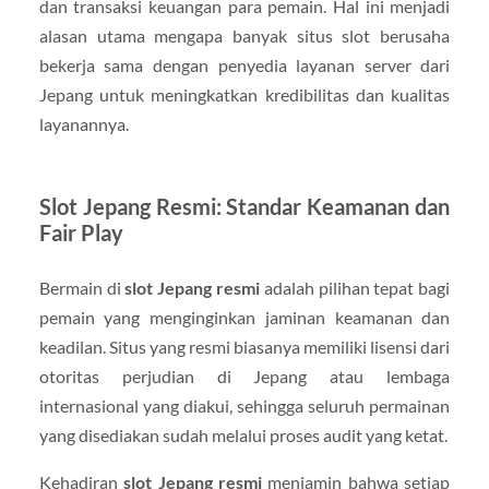
dan transaksi keuangan para pemain. Hal ini menjadi
alasan utama mengapa banyak situs slot berusaha
bekerja sama dengan penyedia layanan server dari
Jepang untuk meningkatkan kredibilitas dan kualitas
layanannya.
Slot Jepang Resmi: Standar Keamanan dan
Fair Play
Bermain di
slot Jepang resmi
adalah pilihan tepat bagi
pemain yang menginginkan jaminan keamanan dan
keadilan. Situs yang resmi biasanya memiliki lisensi dari
otoritas perjudian di Jepang atau lembaga
internasional yang diakui, sehingga seluruh permainan
yang disediakan sudah melalui proses audit yang ketat.
Kehadiran
slot Jepang resmi
menjamin bahwa setiap