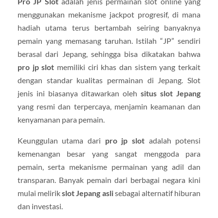
Pro JP Slot
adalah jenis permainan slot online yang
menggunakan mekanisme jackpot progresif, di mana
hadiah utama terus bertambah seiring banyaknya
pemain yang memasang taruhan. Istilah “JP” sendiri
berasal dari Jepang, sehingga bisa dikatakan bahwa
pro jp slot
memiliki ciri khas dan sistem yang terkait
dengan standar kualitas permainan di Jepang. Slot
jenis ini biasanya ditawarkan oleh
situs slot Jepang
yang resmi dan terpercaya, menjamin keamanan dan
kenyamanan para pemain.
Keunggulan utama dari
pro jp slot
adalah potensi
kemenangan besar yang sangat menggoda para
pemain, serta mekanisme permainan yang adil dan
transparan. Banyak pemain dari berbagai negara kini
mulai melirik
slot Jepang asli
sebagai alternatif hiburan
dan investasi.